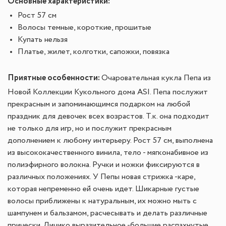
Основные характеристики:
Рост 57 см
Волосы темные, короткие, прошитые
Купать нельзя
Платье, жилет, колготки, сапожки, повязка
Приятные особенности:
Очаровательная кукла Пепа из
Новой Коллекции Кукольного дома ASI.
Пепа послужит
прекрасным и запоминающимся подарком на любой
праздник для девочек всех возрастов. Т.к. она подходит
не только для игр, но и послужит прекрасным
дополнением к любому интерьеру.
Рост 57 см, выполнена
из высококачественного винила, тело - мягконабивное из
полиэфирного волокна.
Ручки и ножки фиксируются в
различных положениях.
У Пепы новая стрижка -каре,
которая непременно ей очень идет. Шикарные густые
волосы приближены к натуральным, их можно мыть с
шампунем и бальзамом, расчесывать и делать различные
прически.
Личико выразительное -большие распахнутые