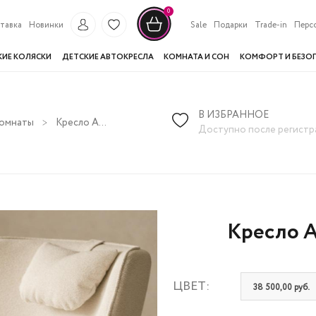
0
тавка
Новинки
Sale
Подарки
Trade-in
Перс
КИЕ КОЛЯСКИ
ДЕТСКИЕ АВТОКРЕСЛА
КОМНАТА И СОН
КОМФОРТ И БЕЗО
В ИЗБРАННОЕ
комнаты
Кресло Amari Совершенство букле
Доступно после регистр
Кресло A
ЦВЕТ:
38 500,00 руб.