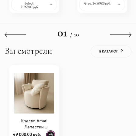
Select:
Grey: 24 599,00 руб.
21 999,00 руб.
01
/ 10
Вы смотрели
В КАТАЛОГ
Кресло Amari
Лепестки
крутящееся
49 000,00 руб.