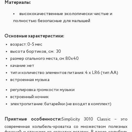
Материалы:
высококачественные экологически чистые и
полностью безопасные для малышей
Основные характеристики:
возраст:
0-5 мес
высота бортиков, см: 30
размер спального места, см:
80х40
качание:
нет
тип и количество элементов питания:
4 х LR6 (тип AA)
встроенная музыка
регулировка громкости музыки
встроенный ночник
электропитание:
батарейки (не входят в комплект)
Приятные особенности:
Simplicity 3010 Classic
– это
современная колыбель-кроватка со множеством полезных
функций и стенками из сетчатых вставок. В такую колыбель