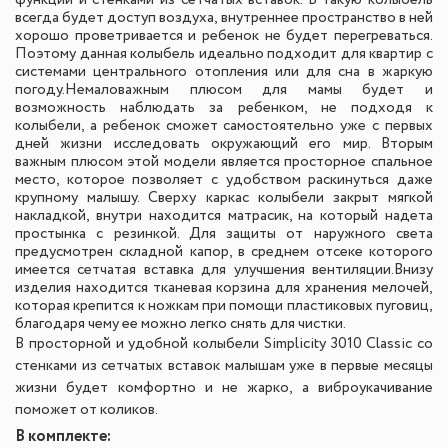
всегда будет доступ воздуха, внутреннее пространство в ней
хорошо проветривается и ребенок не будет перегреваться.
Поэтому данная колыбель идеально подходит для квартир с
системами центрального отопления или для сна в жаркую
погоду.
Немаловажным плюсом для мамы будет и
возможность наблюдать за ребенком, не подходя к
колыбели, а ребенок сможет самостоятельно уже с первых
дней жизни исследовать окружающий его мир. Вторым
важным плюсом этой модели является просторное спальное
место, которое позволяет с удобством раскинуться даже
крупному малышу. Сверху каркас колыбели закрыт мягкой
накладкой, внутри находится матрасик, на который надета
простынка с резинкой. Для защиты от наружного света
предусмотрен складной капор, в среднем отсеке которого
имеется сетчатая вставка для улучшения вентиляции.
Внизу
изделия находится тканевая корзина для хранения мелочей,
которая крепится к ножкам при помощи пластиковых пуговиц,
благодаря чему ее можно легко снять для чистки.
В просторной и удобной
колыбели Simplicity 3010 Classic
со
стенками из сетчатых вставок малышам уже в первые месяцы
жизни будет комфортно и не жарко, а виброукачивание
поможет от коликов.
В комплекте: