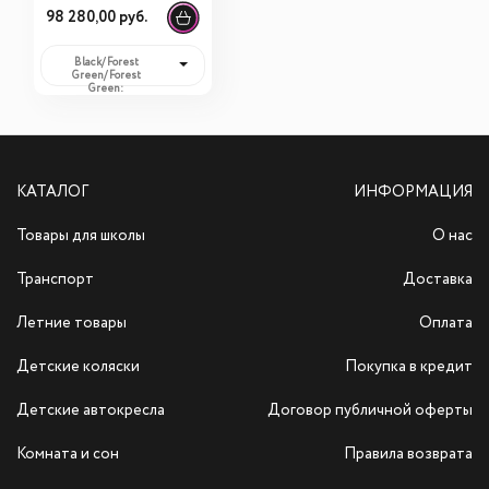
Bugaboo
98 280,00 руб.
Dragonfly
Complete Forest
Black/ Forest
Green/ Forest
Green
Green:
98 280,00 руб.
КАТАЛОГ
ИНФОРМАЦИЯ
Товары для школы
О нас
Транспорт
Доставка
Летние товары
Оплата
Детские коляски
Покупка в кредит
Детские автокресла
Договор публичной оферты
Комната и сон
Правила возврата