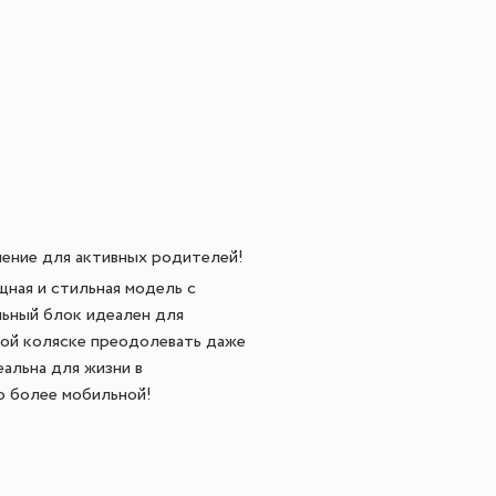
ение для активных родителей!
ная и стильная модель с
льный блок идеален для
той коляске преодолевать даже
еальна для жизни в
ю более мобильной!