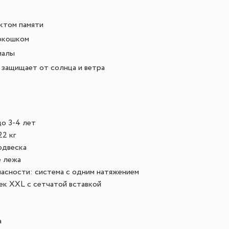
ктом памяти
окошком
иалы
 защищает от солнца и ветра
до 3-4 лет
22 кг
одвеска
 лежа
асности: система с одним натяжением
к XXL с сетчатой вставкой
а