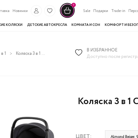
0
тавка
Новинки
Sale
Подарки
Trade-in
Перс
КИЕ КОЛЯСКИ
ДЕТСКИЕ АВТОКРЕСЛА
КОМНАТА И СОН
КОМФОРТ И БЕЗО
В ИЗБРАННОЕ
в 1
Коляска 3 в 1 Cybex Balios S Lux 2025 на шасси Taupe
Доступно после регистр
Коляска 3 в 1 
ЦВЕТ:
Almond Beige: 9