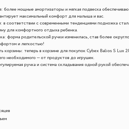
я: более мощные амортизаторы и мягкая подвеска обеспечиваю
рантирует максимальный комфорт для малыша и вас.
: в соответствии с современными тенденциями подножка стала
ну для комфортного отдыха ребенка.
ка: форма родительской ручки изменилась, став более округло
мфортом и легкостью!
ь корзины: теперь в корзине для покупок Cybex Balios S Lux 
сего необходимого — от продуктов до игрушек.
егулируемая ручка и система складывания одной рукой обеспе
сяцев
ъем