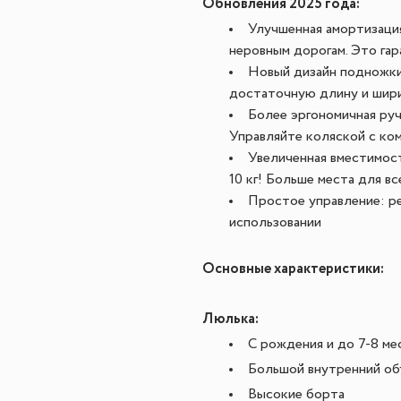
Обновления 2025 года:
Улучшенная амортизаци
неровным дорогам. Это га
Новый дизайн подножки
достаточную длину и шири
Более эргономичная руч
Управляйте коляской с ко
Увеличенная вместимост
10 кг! Больше места для в
Простое управление: р
использовании
Основные характеристики:
Люлька:
С рождения и до 7-8 ме
Большой внутренний об
Высокие борта