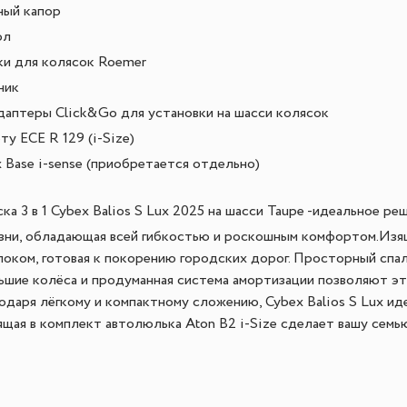
ный капор
ол
и для колясок Roemer
ник
даптеры Click&Go для установки на шасси колясок
у ECE R 129 (i-Size)
x Base i-sense (приобретается отдельно)
ка 3 в 1 Cybex Balios S Lux 2025 на шасси Taupe -
идеальное реш
зни, обладающая всей гибкостью и роскошным комфортом.Изящ
оком, готовая к покорению городских дорог. Просторный спа
льшие колёса и продуманная система амортизации позволяют э
одаря лёгкому и компактному сложению, Cybex Balios S Lux ид
ящая в комплект автолюлька Aton B2 i-Size сделает вашу семь