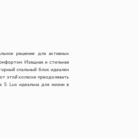
альное решение для активных
омфортом. Изящная и стильная
торный спальный блок идеален
яют этой коляске преодолевать
s S Lux идеальна для жизни в