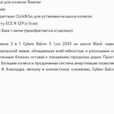
и для колясок Roemer
ник
даптеры Click&Go для установки на шасси колясок
у ECE R 129 (i-Size)
x Base i-sense (приобретается отдельно)
яска 3 в 1 Cybex Balios S Lux 2025 на шасси Black -
иде
городской жизни, обладающая всей гибкостью и роскошным к
улочным блоком, готовая к покорению городских дорог. Прос
. Большие колёса и продуманная система амортизации позвол
 А благодаря лёгкому и компактному сложению, Cybex Balio