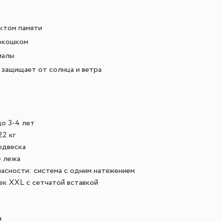
ктом памяти
окошком
иалы
 защищает от солнца и ветра
до 3-4 лет
22 кг
одвеска
 лежа
асности: система с одним натяжением
к XXL с сетчатой вставкой
а