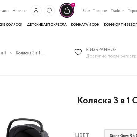
0
тавка
Новинки
Sale
Подарки
Trade-in
Перс
КИЕ КОЛЯСКИ
ДЕТСКИЕ АВТОКРЕСЛА
КОМНАТА И СОН
КОМФОРТ И БЕЗО
В ИЗБРАННОЕ
в 1
Коляска 3 в 1 Cybex Balios S Lux 2025 на шасси Silver
Доступно после регистр
Коляска 3 в 1 
ЦВЕТ:
Stone Grey: 94 