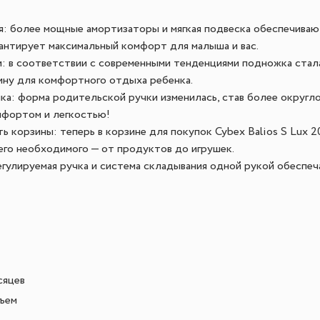
я: более мощные амортизаторы и мягкая подвеска обеспечиваю
рантирует максимальный комфорт для малыша и вас.
: в соответствии с современными тенденциями подножка стала
ну для комфортного отдыха ребенка.
ка: форма родительской ручки изменилась, став более округло
мфортом и легкостью!
ь корзины: теперь в корзине для покупок Cybex Balios S Lux 
сего необходимого — от продуктов до игрушек.
егулируемая ручка и система складывания одной рукой обеспе
сяцев
ъем