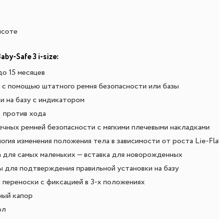
ысоте
y-Safe 3 i-size:
о 15 месяцев
е с помощью штатного ремня безопасности или базы
и на базу с индикатором
: против хода
ечных ремней безопасности с мягкими плечевыми накладками
огия изменения положения тела в зависимости от роста Lie-Fla
 для самых маленьких — вставка для новорожденных
 для подтверждения правильной установки на базу
 переноски с фиксацией в 3-х положениях
ный капор
ол