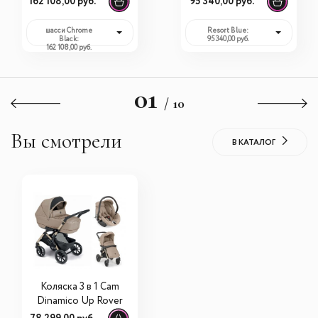
162 108,00 руб.
95 340,00 руб.
выбор)
шасси Chrome
Resort Blue:
Black:
95 340,00 руб.
162 108,00 руб.
01
/ 10
Вы смотрели
В КАТАЛОГ
Коляска 3 в 1 Cam
Dinamico Up Rover