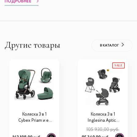
ПОДРОБНЕЕ
Другие товары
В КАТАЛОГ
SALE
Коляска 3 в 1
Коляска 3 в 1
Cybex Priam и e-
Inglesina Aptica
Priam IV Leaf
System Quattro
105 930,00 руб.
Green (шасси на
(Darwin)