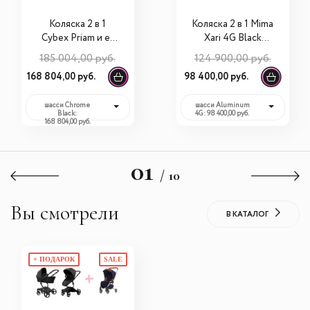
Коляска 2 в 1
Коляска 2 в 1 Mima
Cybex Priam и e-
Xari 4G Black
Priam IV FE
(Starter Pack и
185 004,00 руб.
124 900,00 руб.
Rockstar (шасси на
шасси на выбор)
168 804,00 руб.
98 400,00 руб.
выбор)
шасси Chrome
шасси Aluminum
Black:
4G: 98 400,00 руб.
168 804,00 руб.
01
/ 10
Вы смотрели
В КАТАЛОГ
+ ПОДАРОК
SALE