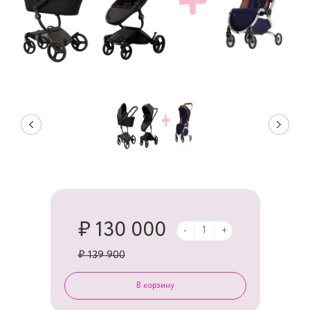
₽ 130 000
-
+
₽ 139 900