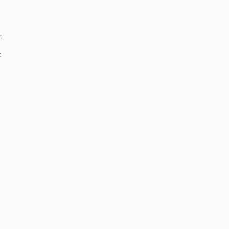
.
.
.