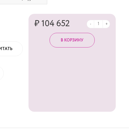
₽ 104 652
-
+
ИТАТЬ