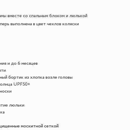
амы вместе со спальным блоком и люлькой
перь выполнена в цвет чехлов коляски
ия и до 6 месяцев
яти
ый бортик из хлопка возле головы
солнца UPF50+
еноски
ятие люльки
ка
щищенные москитной сеткой