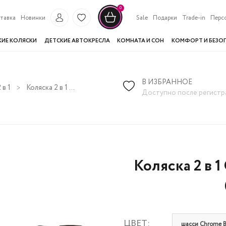
0
тавка
Новинки
Sale
Подарки
Trade-in
Перс
КИЕ КОЛЯСКИ
ДЕТСКИЕ АВТОКРЕСЛА
КОМНАТА И СОН
КОМФОРТ И БЕЗО
В ИЗБРАННОЕ
 в 1
Коляска 2 в 1 Cybex Mios IV 2026 Sepia Black (шасси на выбор)
Доступно после регистр
Коляска 2 в 1
ЦВЕТ:
шасси Chrome Br