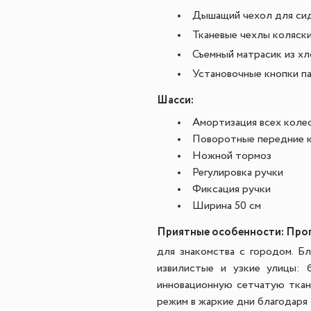
Дышащий чехол для си
Тканевые чехлы коляск
Съемный матрасик из хл
Установочные кнопки п
Шасси:
Амортизация всех коле
Поворотные передние 
Ножной тормоз
Регулировка ручки
Фиксация ручки
Ширина 50 см
Приятные особенности:
Прог
для знакомства с городом. Б
извилистые и узкие улицы:
инновационную сетчатую ткан
режим в жаркие дни благодаря