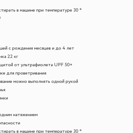
тирать в машине при температуре 30 °
н
шей с рождения месяцев и до 4 лет
ка 22 кг
ащитой от ультрафиолета UPF 50+
нке для проветривания
ывание можно выполнять одной рукой
нья
инки
 одним натяжением
опасности
тирать в машине при температуре 30 °