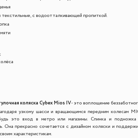
денья
и текстильные, с водоотталкивающей пропиткой.
опка
амяти
с
колёса
улочная коляска Cybex Mios IV
- это воплощение беззаботног
лагодаря узкому шасси и вращающимся передним колесам M
 будь это вход в метро или магазины. Спинка и подножк
ь. Она прекрасно сочетается с дизайном коляски и поддерж
 своим характеристикам.