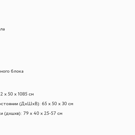
ла
ного блока
2 х 50 х 1085 см
остоянии (ДхШхВ):
65 х 50 х 30 см
и (дxшxв):
79 x 40 x 25-57 см