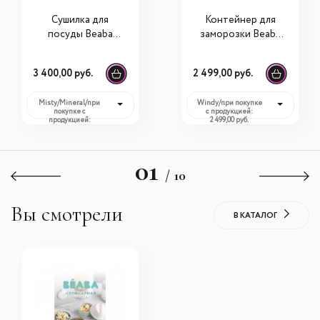
Сушилка для
Контейнер для
посуды Beaba
заморозки Beaba
Egoutte Biberon
Multiportions (6 x
Foret Online
150 мл)
3 400,00 руб.
2 499,00 руб.
Misty/Mineral/при
Windy/при покупке
покупке с
с продукцией:
продукцией:
2 499,00 руб.
3 400,00 руб.
01
/ 10
Вы смотрели
В КАТАЛОГ