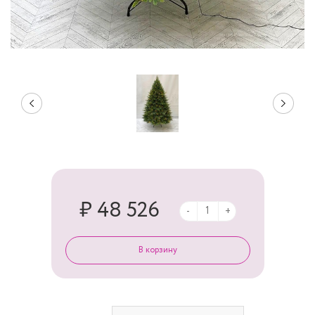
₽ 48 526
-
+