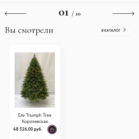
01
/ 10
Вы смотрели
В КАТАЛОГ
Ель Triumph Tree
Королевская
Премиум 100%
48 526,00 руб.
литая с лампами