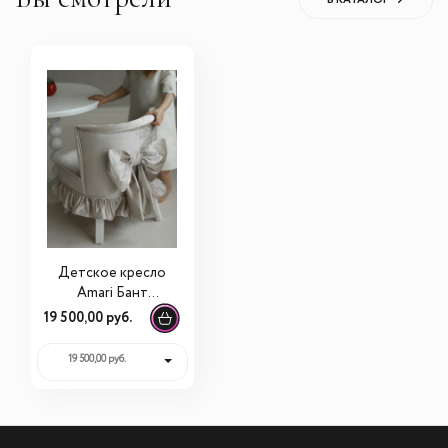
Детское кресло
Amari Бант
бежевый
19 500,00 руб.
19 500,00 руб.