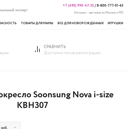
+7 (495) 990-47-25
/
8-800-777-51-43
ональный эксперт
Экспресс - доставка по Москве и МО
ПАСНОСТЬ
ТОВАРЫ ДЛЯ МАМЫ
ВСЕ ДЛЯ НОВОРОЖДЕННЫХ
ИГРУШКИ
СРАВНИТЬ
кг
Детское автокресло Soonsung Nova i-size KBH307
ации
Доступно после регистрации
окресло Soonsung Nova i-size
KBH307
 руб.