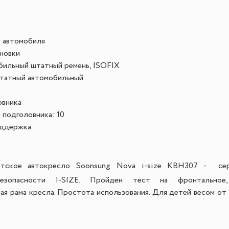
г
я автомобиля
новки
бильный штатный ремень, ISOFIX
татный автомобильный
овника
 подголовника:
10
оддержка
тское автокресло Soonsung Nova i-size KBH307 - сер
безопасности I-SIZE. Пройден тест на фронтальное
ая рама кресла. Простота использования. Для детей весом от 