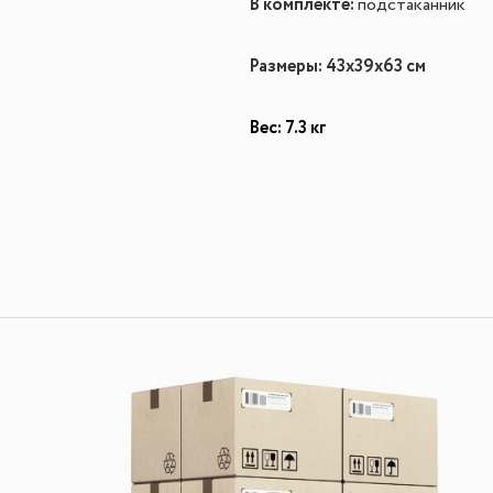
В комплекте:
подстаканник
Размеры:
43х39х63 см
Вес: 7.3 кг