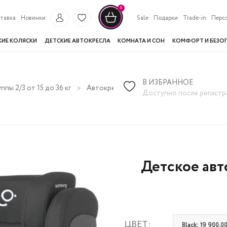
0
тавка
Новинки
Sale
Подарки
Trade-in
Перс
КИЕ КОЛЯСКИ
ДЕТСКИЕ АВТОКРЕСЛА
КОМНАТА И СОН
КОМФОРТ И БЕЗО
В ИЗБРАННОЕ
ппы 2/3 от 15 до 36 кг
Автокресла группы 2-3 с Isofix от 15 до 36 
Доступно после регистр
Детское авт
ЦВЕТ:
Black: 19 900,00