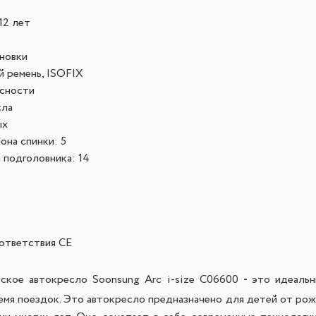
12 лет
г
новки
й ремень, ISOFIX
асности
сла
ых
она спинки:
5
 подголовника:
14
ответствия СЕ
-
ское автокресло Soonsung
Arc
i-size C06600
это идеальн
емя поездок. Это автокресло предназначено для детей от рожд