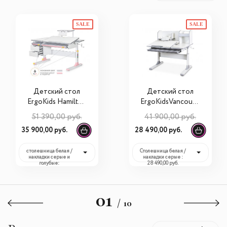
SALE
SALE
Детский стол
Детский стол
ErgoKids Hamilton
ErgoKidsVancouve
Multicolor + полка
r Multicolor (BD-
51 390,00 руб.
41 900,00 руб.
(BD-680 + S-50)
620 + полка)
35 900,00 руб.
28 490,00 руб.
столешница белая /
Столешница белая /
накладки серые и
накладки серые :
голубые:
28 490,00 руб.
35 900,00 руб.
01
/ 10