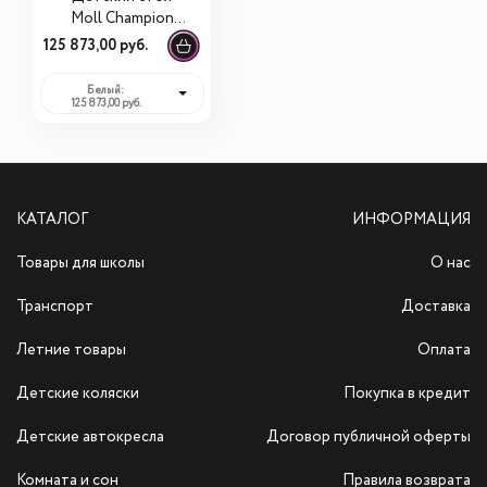
Moll Champion
Right Up Comfort
125 873,00 руб.
Белый:
125 873,00 руб.
КАТАЛОГ
ИНФОРМАЦИЯ
Товары для школы
О нас
Транспорт
Доставка
Летние товары
Оплата
Детские коляски
Покупка в кредит
Детские автокресла
Договор публичной оферты
Комната и сон
Правила возврата