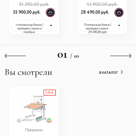
Multicolor + полка
r Multicolor (BD-
51 390,00 руб.
41 900,00 руб.
(BD-680 + S-50)
620 + полка)
35 900,00 руб.
28 490,00 руб.
столешница белая /
Столешница белая /
накладки серые и
накладки серые :
голубые:
28 490,00 руб.
35 900,00 руб.
01
/ 10
Вы смотрели
В КАТАЛОГ
SALE
Предзаказ