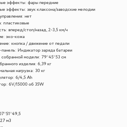
вые эффекты: фары передние
ые эффекты: звук клаксона/заводские мелодии
управления: нет
: пластиковые
ть: вперед/стоп/назад, 2-3,5 км/ч
е: эко-кожа
ние: кнопка / движение от педали
панель: Индикатор заряда батареи
 собранной модели: 79*45*53 см
бранного изделия: 6,39 кг
альная нагрузка: 30 кг
лятор: 6/4,5 Ah
тор: 6V/15000 об 35W
а
07*51*49,5
.27 м3