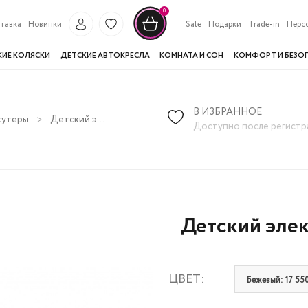
0
тавка
Новинки
Sale
Подарки
Trade-in
Перс
КИЕ КОЛЯСКИ
ДЕТСКИЕ АВТОКРЕСЛА
КОМНАТА И СОН
КОМФОРТ И БЕЗО
В ИЗБРАННОЕ
кутеры
Детский электроскутер Rivertoys K777PX-A
Доступно после регистр
Детский элек
ЦВЕТ:
Бежевый: 17 550