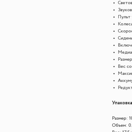
Свето
Звуков
Пульт 
Колеса
Скорос
Сидени
Включе
Медиа-
Размер
Вес со
Максим
Аккуму
Редук
Упаковк
Размер: 1
Объем: 0