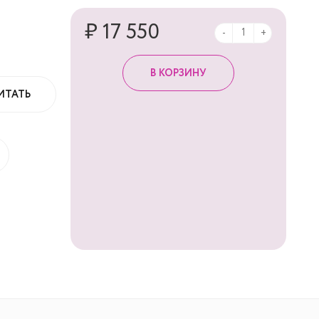
₽ 17 550
-
+
ИТАТЬ