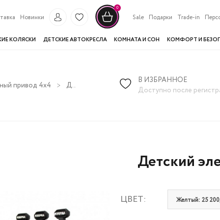
0
тавка
Новинки
Sale
Подарки
Trade-in
Перс
КИЕ КОЛЯСКИ
ДЕТСКИЕ АВТОКРЕСЛА
КОМНАТА И СОН
КОМФОРТ И БЕЗО
В ИЗБРАННОЕ
ный привод 4х4
Детский электромобиль Rivertoys C111CC
Доступно после регистр
Детский эле
ЦВЕТ:
Желтый: 25 200,