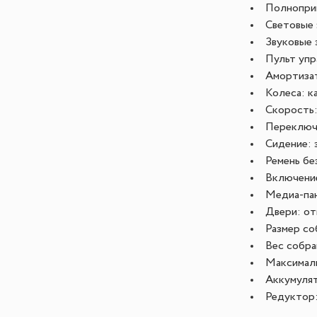
Полнопри
Световые 
Звуковые 
Пульт упр
Амортизат
Колеса: к
Скорость:
Переключ
Сидение: 
Ремень бе
Включени
Медиа-пан
Двери: о
Размер со
Вес собран
Максималь
Аккумулят
Редуктор: