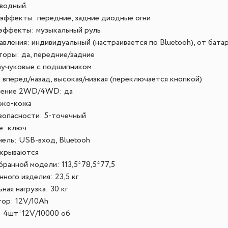
водный.
эффекты: передние, задние диодные огни
эффекты: музыкальный руль
авления: индивидуальный (настраивается по Bluetooh), от бата
оры: да, передние/задние
аучуковые с подшипником
 вперед/назад, высокая/низкая (переключается кнопкой)
ение 2WD/4WD: да
эко-кожа
зопасности: 5-точечный
е: ключ
ель: USB-вход, Bluetooh
ткрываются
бранной модели: 113,5*78,5*77,5
ного изделия: 23,5 кг
ная нагрузка: 30 кг
ор: 12V/10Ah
 4шт*12V/10000 об