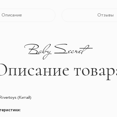
Описание
Отзывы
Описание товар
ivertoys (Китай)
теристики: