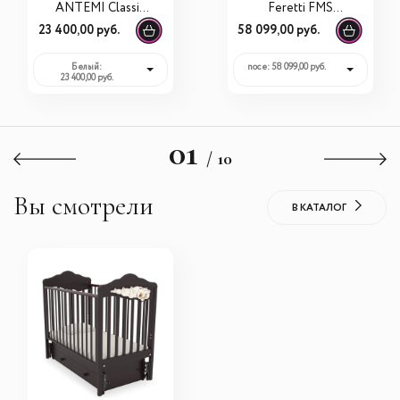
ANTEMI Classic
Feretti FMS
Sleep с
Romance
23 400,00 руб.
58 099,00 руб.
универсальным
маятником
Белый:
noce: 58 099,00 руб.
23 400,00 руб.
01
/ 10
Вы смотрели
В КАТАЛОГ