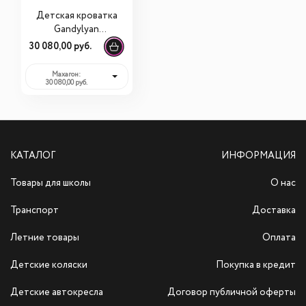
Детская кроватка
Gandylyan
Изабель с
30 080,00 руб.
универсальным
маятником
Махагон:
30 080,00 руб.
(К-2002-27м)
КАТАЛОГ
ИНФОРМАЦИЯ
Товары для школы
О нас
Транспорт
Доставка
Летние товары
Оплата
Детские коляски
Покупка в кредит
Детские автокресла
Договор публичной оферты