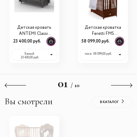
Детская кровать
Детская кроватка
ANTEMI Classic
Feretti FMS
Sleep с
Romance
23 400,00 руб.
58 099,00 руб.
универсальным
маятником
Белый:
noce: 58 099,00 руб.
23 400,00 руб.
01
/ 10
Вы смотрели
В КАТАЛОГ