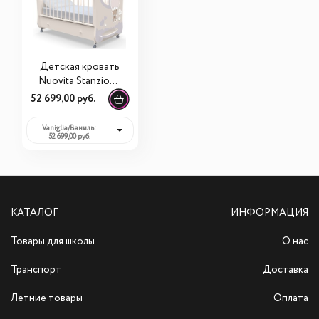
Детская кровать
Nuovita Stanzione
Cute Bear swing
52 699,00 руб.
Vaniglia/Ваниль:
52 699,00 руб.
КАТАЛОГ
ИНФОРМАЦИЯ
Товары для школы
О нас
Транспорт
Доставка
Летние товары
Оплата