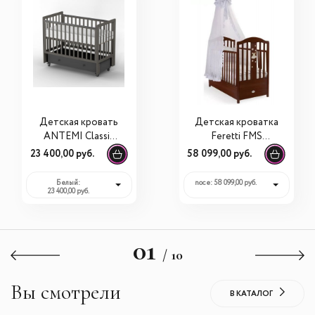
Детская кровать
Детская кроватка
ANTEMI Classic
Feretti FMS
Sleep с
Romance
23 400,00 руб.
58 099,00 руб.
универсальным
маятником
Белый:
noce: 58 099,00 руб.
23 400,00 руб.
01
/ 10
Вы смотрели
В КАТАЛОГ