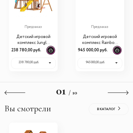
Предзаказ
Предзаказ
Детский игровой
Детский игровой
комплекс Jungle
комплекс Rainbow
Gym Palace
Play Systems
238 780,00 руб.
945 000,00 руб.
Делюкс JВ5
Солнечный Замок
3 Тент (Sunshine
238 780,00 руб.
945 000,00 руб.
C...
01
/ 10
Вы смотрели
В КАТАЛОГ