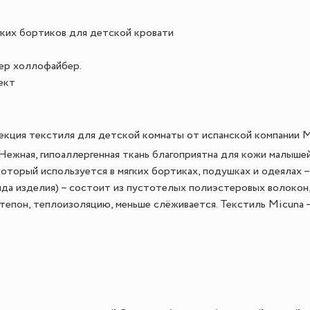
гких бортиков для детской кровати
ер холлофайбер.
ект
кция текстиля для детской комнаты от испанской компании M
Нежная, гипоаллергенная ткань благоприятна для кожи малышей
который используется в мягких бортиках, подушках и одеялах 
ида изделия) – состоит из пустотелых полиэстеровых волокон
епон, теплоизоляцию, меньше слёживается. Текстиль Micuna –