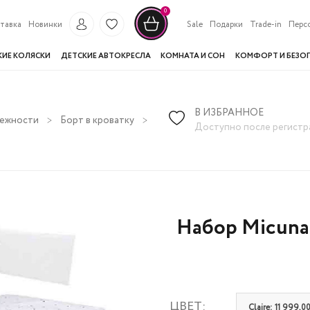
0
тавка
Новинки
Sale
Подарки
Trade-in
Перс
КИЕ КОЛЯСКИ
ДЕТСКИЕ АВТОКРЕСЛА
КОМНАТА И СОН
КОМФОРТ И БЕЗО
В ИЗБРАННОЕ
лежности
Борт в кроватку
Набор Micuna Claire покрывало+б
Доступно после регистр
Набор Micuna
ЦВЕТ:
Claire: 11 999,0