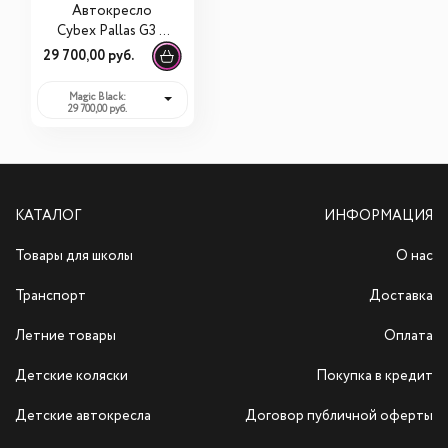
Автокресло
Cybex Pallas G3 i-
Size
29 700,00 руб.
Magic Black:
29 700,00 руб.
КАТАЛОГ
ИНФОРМАЦИЯ
Товары для школы
О нас
Транспорт
Доставка
Летние товары
Оплата
Детские коляски
Покупка в кредит
Детские автокресла
Договор публичной оферты