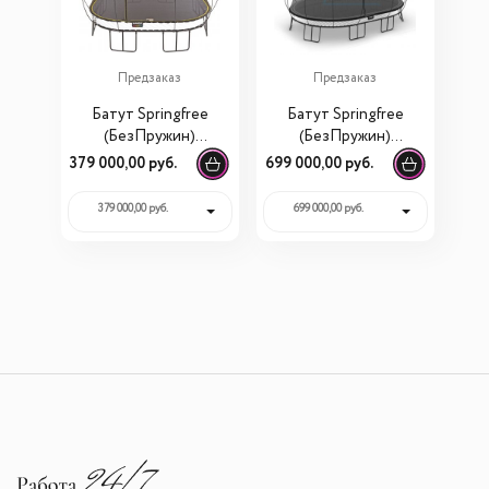
Предзаказ
Предзаказ
Батут Springfree
Батут Springfree
(БезПружин)
(БезПружин)
беспружинный
овальный O200
379 000,00 руб.
699 000,00 руб.
квадратный S155
379 000,00 руб.
699 000,00 руб.