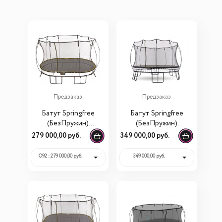
Предзаказ
Предзаказ
Батут Springfree
Батут Springfree
(БезПружин)
(БезПружин)
беспружинный
круглый R132
279 000,00 руб.
349 000,00 руб.
овальный O92
O92 : 279 000,00 руб.
349 000,00 руб.