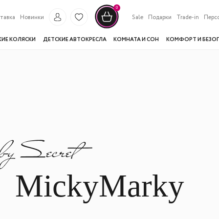
0
тавка
Новинки
Sale
Подарки
Trade-in
Перс
КИЕ КОЛЯСКИ
ДЕТСКИЕ АВТОКРЕСЛА
КОМНАТА И СОН
КОМФОРТ И БЕЗО
MickyMarky