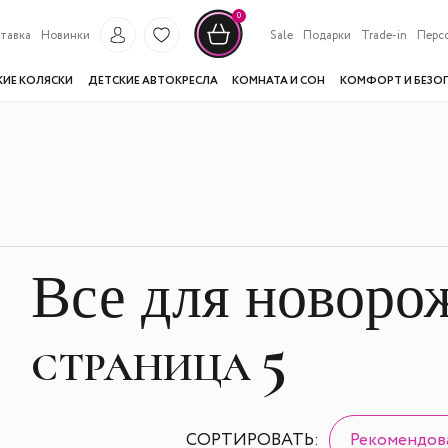
0
тавка
Новинки
Sale
Подарки
Trade-in
Перс
КИЕ КОЛЯСКИ
ДЕТСКИЕ АВТОКРЕСЛА
КОМНАТА И СОН
КОМФОРТ И БЕЗО
Все для новор
5
СТРАНИЦА
СОРТИРОВАТЬ:
Рекомендов