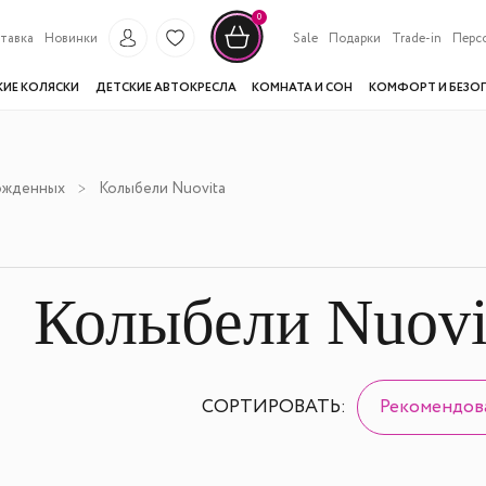
0
тавка
Новинки
Sale
Подарки
Trade-in
Перс
КИЕ КОЛЯСКИ
ДЕТСКИЕ АВТОКРЕСЛА
КОМНАТА И СОН
КОМФОРТ И БЕЗО
ожденных
Колыбели Nuovita
Колыбели Nuovi
СОРТИРОВАТЬ:
Рекомендов