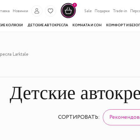
0
тавка
Новинки
Sale
Подарки
Trade-in
Перс
КИЕ КОЛЯСКИ
ДЕТСКИЕ АВТОКРЕСЛА
КОМНАТА И СОН
КОМФОРТ И БЕЗО
есла Larktale
Детские автокре
СОРТИРОВАТЬ:
Рекомендов