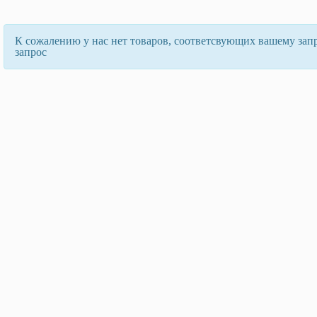
К сожалению у нас нет товаров, соответсвующих вашему зап
запрос